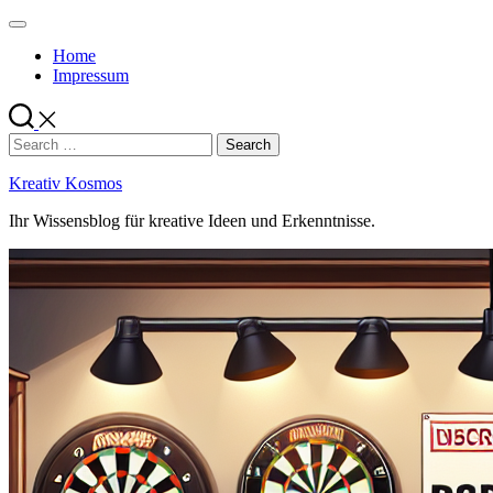
Skip
to
Home
content
Impressum
Search
for:
Kreativ Kosmos
Ihr Wissensblog für kreative Ideen und Erkenntnisse.