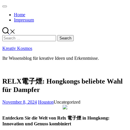
Skip
to
Home
content
Impressum
Search
for:
Kreativ Kosmos
Ihr Wissensblog für kreative Ideen und Erkenntnisse.
RELX電子煙: Hongkongs beliebte Wahl
für Dampfer
November 8, 2024
Houston
Uncategorized
Entdecken Sie die Welt von Relx 電子煙 in Hongkong:
Innovation und Genuss kombiniert