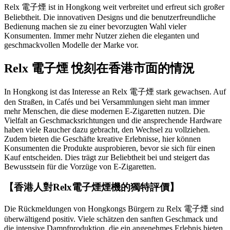
Relx 電子煙 ist in Hongkong weit verbreitet und erfreut sich großer
Beliebtheit. Die innovativen Designs und die benutzerfreundliche
Bedienung machen sie zu einer bevorzugten Wahl vieler
Konsumenten. Immer mehr Nutzer ziehen die eleganten und
geschmackvollen Modelle der Marke vor.
Relx 電子煙 悅刻在香港市面的情況
In Hongkong ist das Interesse an Relx 電子煙 stark gewachsen. Auf
den Straßen, in Cafés und bei Versammlungen sieht man immer
mehr Menschen, die diese modernen E-Zigaretten nutzen. Die
Vielfalt an Geschmacksrichtungen und die ansprechende Hardware
haben viele Raucher dazu gebracht, den Wechsel zu vollziehen.
Zudem bieten die Geschäfte kreative Erlebnisse, hier können
Konsumenten die Produkte ausprobieren, bevor sie sich für einen
Kauf entscheiden. Dies trägt zur Beliebtheit bei und steigert das
Bewusstsein für die Vorzüge von E-Zigaretten.
【香港人對Relx電子煙煙機的獨特評價】
Die Rückmeldungen von Hongkongs Bürgern zu Relx 電子煙 sind
überwältigend positiv. Viele schätzen den sanften Geschmack und
die intensive Dampfproduktion, die ein angenehmes Erlebnis bieten.